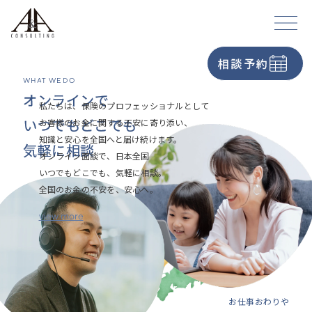
＠
＠
setsunii_shige
chokin.kyoka
Our Mission
相談予約
全国に、
WHAT WE DO
保障を届け続ける
オンラインで
私たちは、保険のプロフェッショナルとして
いつでもどこでも
お客様のお金に関する不安に寄り添い、
知識と安心を全国へと届け続けます。
気軽に相談
オンライン面談で、日本全国
いつでもどこでも、気軽に相談。
全国のお金の不安を、安心へ。
view more
お仕事おわりや