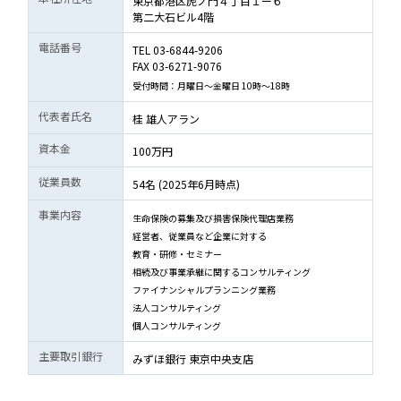
東京都港区虎ノ門４丁目１ー６
第二大石ビル4階
電話番号
TEL 03-6844-9206
FAX 03-6271-9076
受付時間：月曜日～金曜日 10時～18時
代表者氏名
桂 雄人アラン
資本金
100万円
従業員数
54名 (2025年6月時点)
事業内容
生命保険の募集及び損害保険代理店業務
経営者、従業員など企業に対する
教育・研修・セミナー
相続及び事業承継に関するコンサルティング
ファイナンシャルプランニング業務
法人コンサルティング
個人コンサルティング
主要取引銀行
みずほ銀行 東京中央支店