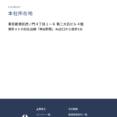
Location
本社所在地
東京都港区虎ノ門４丁目１ー６ 第二大石ビル４階
東京メトロ日比谷線「神谷町駅」4a出口から徒歩1分
企業理念
会社概要
メンバー一覧
取扱保険会社一覧