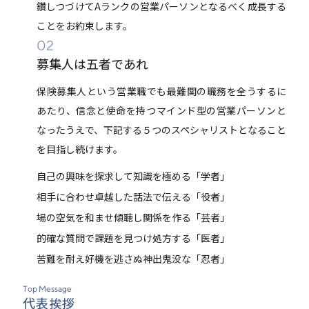
鑽しつづけてAランクの営業パーソンとなるべく成長する
ことをお約束します。
02
募集人は五者であれ
保険募集人という営業職でも最難関の職務を全うするに
あたり、信念と使命を持つマインド型の営業パーソンと
なったうえで、下記する５つのスペシャリストとなること
を目指し続けます。
自己の興味を探求して知識を極める「学者」
相手に合わせ卓越した話法で伝える「役者」
場の空気を和ませ傾聴し関係を作る「芸者」
的確な質問で課題を見つけ処方する「医者」
苦難を耐え好機を逃さぬ神出鬼没な「忍者」
Top Message
代表挨拶