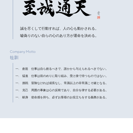
誠を尽くして行動すれば、人の心も動かされる。
嘘偽りのない自らの心のあり方が運命を決める。
Company Motto
社訓
一. 創造 仕事は自ら創るべきで、誰かから与えられるべきでない。
一. 猛進 仕事は前のめりに取り組み、受け身で待つものではない。
一. 挑戦 冒険なければ成長なし、常識以上の非常識こそ鍵となる。
一. 克己 周囲の事象は心の反映であり、自分を律する必要がある。
一. 献身 使命感を持ち、必ずお客様のお役立ちをする義務がある。